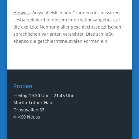
Hinweis
: Ausschließlich aus Gründen der besseren
Lesbarkeit wird in diesem Informationsangebot auf
die explizite Nennung aller geschlechtsspezifischen
sprachlichen Varianten verzichtet. Dies schließt
ebenso die geschlechtsneutralen Formen ein.
Proben
Freitag 19.30 Uhr – 21.45 Uhr
Martin-Luther-Haus
Drususallee 63
41460 Neuss