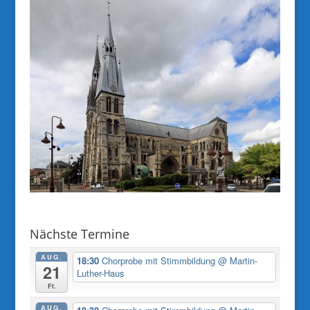
Nächste Termine
AUG.
18:30
Chorprobe mit Stimmbildung
@ Martin-
21
Luther-Haus
Fr.
AUG.