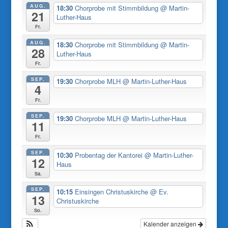
AUG.
18:30
Chorprobe mit Stimmbildung
@ Martin-
21
Luther-Haus
Fr.
AUG.
18:30
Chorprobe mit Stimmbildung
@ Martin-
28
Luther-Haus
Fr.
SEP.
19:30
Chorprobe MLH
@ Martin-Luther-Haus
4
Fr.
SEP.
19:30
Chorprobe MLH
@ Martin-Luther-Haus
11
Fr.
SEP.
10:30
Probentag der Kantorei
@ Martin-Luther-
12
Haus
Sa.
SEP.
10:15
Einsingen Christuskirche
@ Ev.
13
Christuskirche
So.
Kalender anzeigen