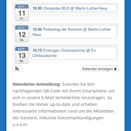
SEP.
19:30
Chorprobe MLH
@ Martin-Luther-Haus
11
Fr.
SEP.
10:30
Probentag der Kantorei
@ Martin-Luther-
12
Haus
Sa.
SEP.
10:15
Einsingen Christuskirche
@ Ev.
13
Christuskirche
So.
Kalender anzeigen
Newsletter-Anmeldung:
Scannen Sie den
nachfolgenden QR-Code mit Ihrem Smartphone, um
sich in unsere E-Mail-Verteilerliste einzutragen. So
bleiben SIe immer up-to-date und erhalten
interessante Informationen rund um die Aktivitäten
der Kantorei, inklusive Konzertankündigungen
u.v.a.m.