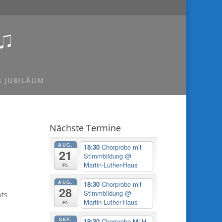
S JUBILÄUM
Nächste Termine
AUG.
18:30
Chorprobe mit
21
Stimmbildung
@
Martin-Luther-Haus
Fr.
AUG.
18:30
Chorprobe mit
28
Stimmbildung
@
nts
Martin-Luther-Haus
Fr.
SEP.
19:30
Chorprobe MLH