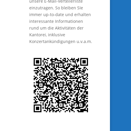
unsere E-Mail-Verteilerliste
einzutragen. So bleiben SIe
immer up-to-date und erhalten
interessante Informationen
rund um die Aktivitäten der
Kantorei, inklusive
Konzertankündigungen u.v.a.m.