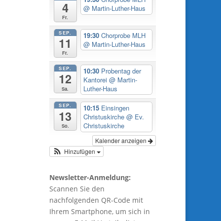
4
@ Martin-Luther-Haus
Fr.
SEP.
19:30
Chorprobe MLH
11
@ Martin-Luther-Haus
Fr.
SEP.
10:30
Probentag der
12
Kantorei
@ Martin-
Luther-Haus
Sa.
SEP.
10:15
Einsingen
13
Christuskirche
@ Ev.
Christuskirche
So.
Kalender anzeigen
Hinzufügen
Newsletter-Anmeldung:
Scannen Sie den
nachfolgenden QR-Code mit
Ihrem Smartphone, um sich in