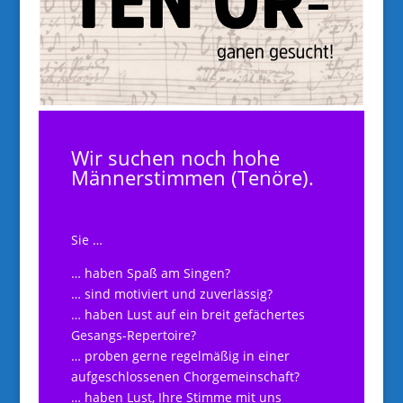
Wir suchen noch hohe
Männerstimmen (Tenöre).
Sie …
… haben Spaß am Singen?
… sind motiviert und zuverlässig?
… haben Lust auf ein breit gefächertes
Gesangs-Repertoire?
… proben gerne regelmäßig in einer
aufgeschlossenen Chorgemeinschaft?
… haben Lust, Ihre Stimme mit uns