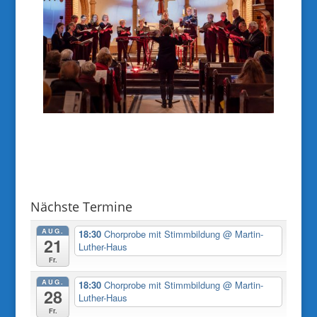
Nächste Termine
AUG.
18:30
Chorprobe mit Stimmbildung
@ Martin-
21
Luther-Haus
Fr.
AUG.
18:30
Chorprobe mit Stimmbildung
@ Martin-
28
Luther-Haus
Fr.