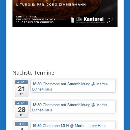
Nächste Termine
AUG.
18:30
Chorprobe mit Stimmbildung
@ Martin-
21
Luther-Haus
Fr.
AUG.
18:30
Chorprobe mit Stimmbildung
@ Martin-
28
Luther-Haus
Fr.
SEP.
19:30
Chorprobe MLH
@ Martin-Luther-Haus