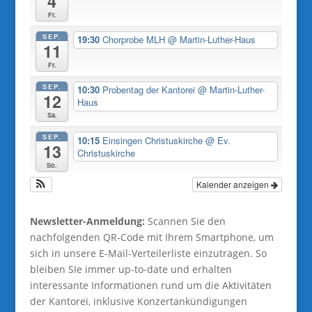
4
Fr.
SEP.
19:30
Chorprobe MLH
@ Martin-Luther-Haus
11
Fr.
SEP.
10:30
Probentag der Kantorei
@ Martin-Luther-
12
Haus
Sa.
SEP.
10:15
Einsingen Christuskirche
@ Ev.
13
Christuskirche
So.
Kalender anzeigen
Newsletter-Anmeldung:
Scannen Sie den
nachfolgenden QR-Code mit Ihrem Smartphone, um
sich in unsere E-Mail-Verteilerliste einzutragen. So
bleiben SIe immer up-to-date und erhalten
interessante Informationen rund um die Aktivitäten
der Kantorei, inklusive Konzertankündigungen