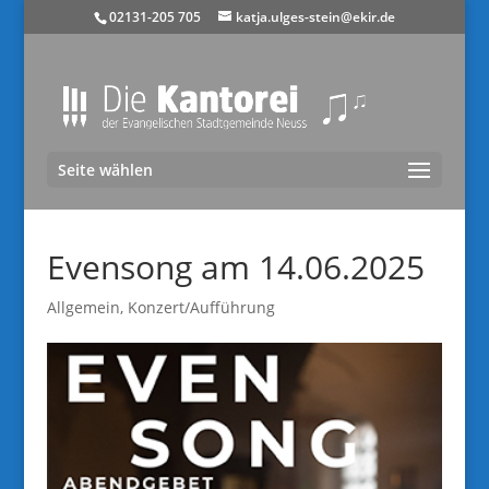
02131-205 705
katja.ulges-stein@ekir.de
Seite wählen
Evensong am 14.06.2025
Allgemein
,
Konzert/Aufführung